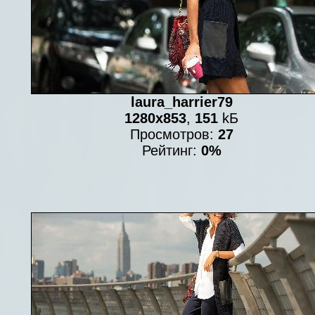
laura_harrier79
1280x853
,
151
kБ
Просмотров:
27
Рейтинг:
0%