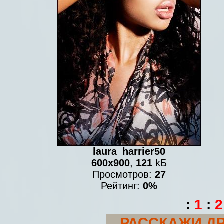
laura_harrier50
600x900
,
121
kБ
Просмотров:
27
Рейтинг:
0%
:
1
:
2
РАССКАЖИ ДР