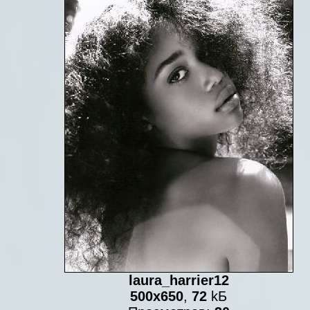
laura_harrier12
500x650
,
72
kБ