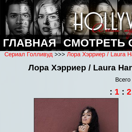
ГЛАВНАЯ
СМОТРЕТЬ 
Сериал Голливуд
>>>
Лора Хэрриер / Laura H
Лора Хэрриер / Laura Ha
Всего
:
1
:
2