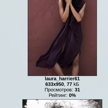
laura_harrier61
633x950
,
77
kБ
Просмотров:
31
Рейтинг:
0%