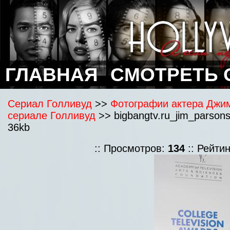
ГЛАВНАЯ
СМОТРЕТЬ 
Сериал Голливуд
>>
Фотографии актера Джи
сериале Голливуд
>> bigbangtv.ru_jim_parson
36kb
:: Просмотров:
134
:: Рейти