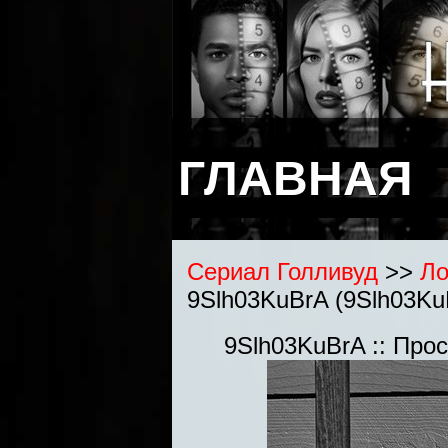
ГЛАВНАЯ
Сериал Голливуд
>>
Ло
9Slh03KuBrA (9Slh03KuB
9Slh03KuBrA :: Про