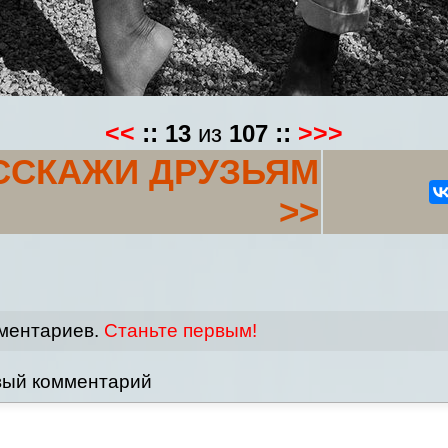
<<
::
13
из
107
::
>>>
ССКАЖИ ДРУЗЬЯМ
>>
мментариев.
Станьте первым!
вый комментарий