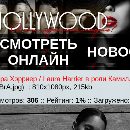
СМОТРЕТЬ
НОВО
ОНЛАЙН
ра Хэрриер / Laura Harrier в роли Ками
rA.jpg) : 810x1080px, 215kb
смотров:
306
:: Рейтинг:
1%
:: Загружено