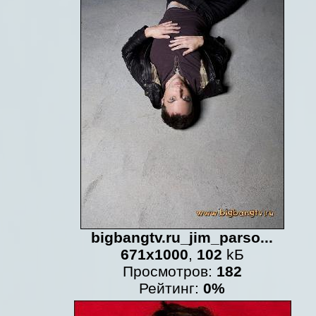
bigbangtv.ru_jim_parso...
671x1000
,
102
kБ
Просмотров:
182
Рейтинг:
0%