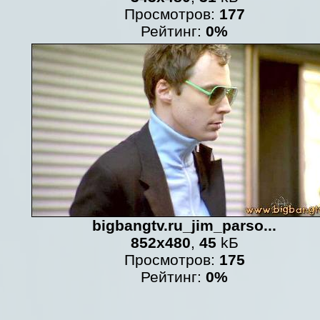
Просмотров:
177
Рейтинг:
0%
bigbangtv.ru_jim_parso...
852x480
,
45
kБ
Просмотров:
175
Рейтинг:
0%